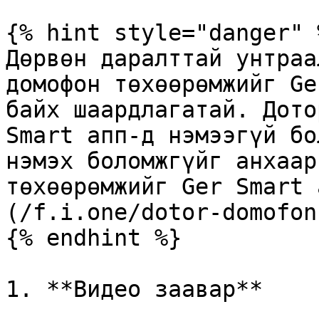
{% hint style="danger" %
Дөрвөн даралттай унтраа
домофон төхөөрөмжийг Ge
байх шаардлагатай. Дото
Smart апп-д нэмээгүй бо
нэмэх боломжгүйг анхаар
төхөөрөмжийг Ger Smart 
(/f.i.one/dotor-domofon
{% endhint %}

1. **Видео заавар**
