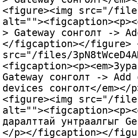
<figure><img src="/file
alt=""><figcaption><p><
> Gateway сонголт -> Ad
</figcaption></figure> 
src="/files/3pN8tWceD4A
<figcaption><p><em>Зура
Gateway сонголт -> Add 
devices сонголт</em></p
<figure><img src="/file
alt=""><figcaption><p><
даралттай унтраалгыг Ge
</p></figcaption></figu