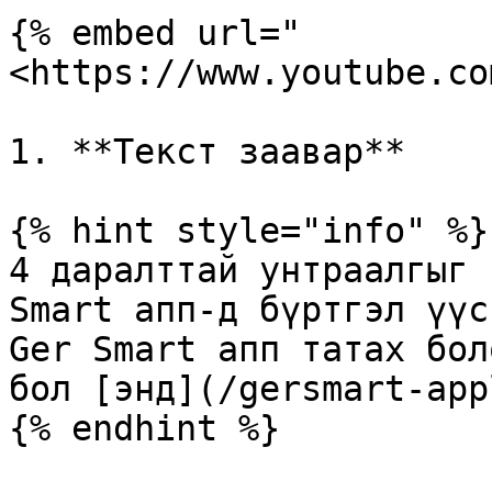
{% embed url="
<https://www.youtube.co
1. **Текст заавар**

{% hint style="info" %}

4 даралттай унтраалгыг 
Smart апп-д бүртгэл үүс
Ger Smart апп татах бол
бол [энд](/gersmart-app
{% endhint %}
