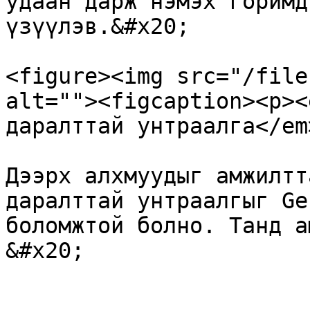
удаан дарж нэмэх горимд
үзүүлэв.&#x20;

<figure><img src="/file
alt=""><figcaption><p><
даралттай унтраалга</em
Дээрх алхмуудыг амжилтт
даралттай унтраалгыг Ge
боломжтой болно. Танд ам