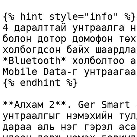
{% hint style="info" %}

4 даралттай унтраалга н
болон дотор домофон төх
холбогдсон байх шаардла
*Bluetooth* холболтоо а
Mobile Data-г унтраагаар
{% endhint %}

**Алхам 2**. Ger Smart 
унтраалгыг нэмэхийн тул
дараа аль нэг гэрэл аса