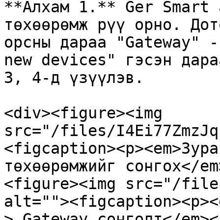
**Алхам 1.** Ger Smart 
төхөөрөмж рүү орно. Дот
орсны дараа "Gateway" -
new devices" гэсэн дара
3, 4-д үзүүлэв.

<div><figure><img 
src="/files/I4Ei77ZmzJq
<figcaption><p><em>Зура
төхөөрөмжийг сонгох</em
<figure><img src="/file
alt=""><figcaption><p><
> Gateway сонголт</em><