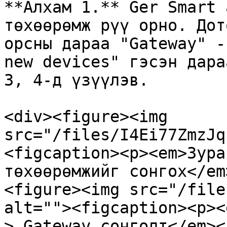
**Алхам 1.** Ger Smart 
төхөөрөмж рүү орно. Дот
орсны дараа "Gateway" -
new devices" гэсэн дара
3, 4-д үзүүлэв.

<div><figure><img 
src="/files/I4Ei77ZmzJq
<figcaption><p><em>Зура
төхөөрөмжийг сонгох</em
<figure><img src="/file
alt=""><figcaption><p><
> Gateway сонголт</em><