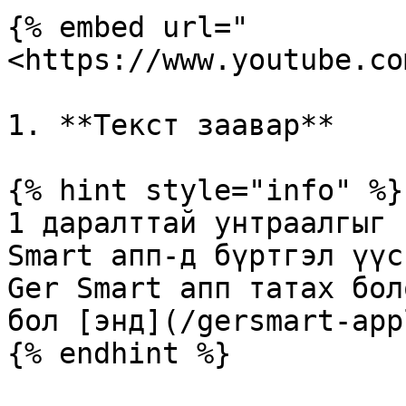
{% embed url="
<https://www.youtube.co
1. **Текст заавар**

{% hint style="info" %}

1 даралттай унтраалгыг 
Smart апп-д бүртгэл үүс
Ger Smart апп татах бол
бол [энд](/gersmart-app
{% endhint %}
