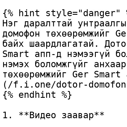
{% hint style="danger" %
Нэг даралттай унтраалгы
домофон төхөөрөмжийг Ge
байх шаардлагатай. Дото
Smart апп-д нэмээгүй бо
нэмэх боломжгүйг анхаар
төхөөрөмжийг Ger Smart 
(/f.i.one/dotor-domofon
{% endhint %}

1. **Видео заавар**
