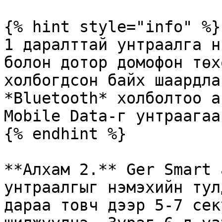
{% hint style="info" %}

1 даралттай унтраалга н
болон дотор домофон төх
холбогдсон байх шаардла
*Bluetooth* холболтоо а
Mobile Data-г унтраагаар
{% endhint %}

**Алхам 2.** Ger Smart 
унтраалгыг нэмэхийн тул
дараа товч дээр 5-7 сек