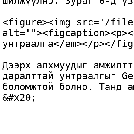
шилжүүлнэ. Зураг 6-д үз
<figure><img src="/file
alt=""><figcaption><p><
унтраалга</em></p></fig
Дээрх алхмуудыг амжилтт
даралттай унтраалгыг Ge
боломжтой болно. Танд ам