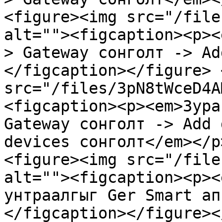
<figure><img src="/file
alt=""><figcaption><p><
> Gateway сонголт -> Ad
</figcaption></figure> 
src="/files/3pN8tWceD4A
<figcaption><p><em>Зура
Gateway сонголт -> Add 
devices сонголт</em></p
<figure><img src="/file
alt=""><figcaption><p><
унтраалгыг Ger Smart ап
</figcaption></figure><