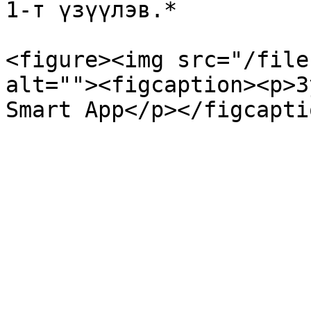
1-т үзүүлэв.*

<figure><img src="/file
alt=""><figcaption><p>З