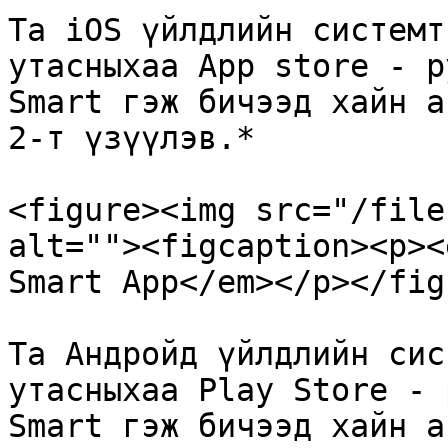
Та iOS үйлдлийн системт
утасныхаа App store - р
Smart гэж бичээд хайн а
2-т үзүүлэв.*

<figure><img src="/file
alt=""><figcaption><p><
Smart App</em></p></fig
Та Андройд үйлдлийн сис
утасныхаа Play Store - 
Smart гэж бичээд хайн а