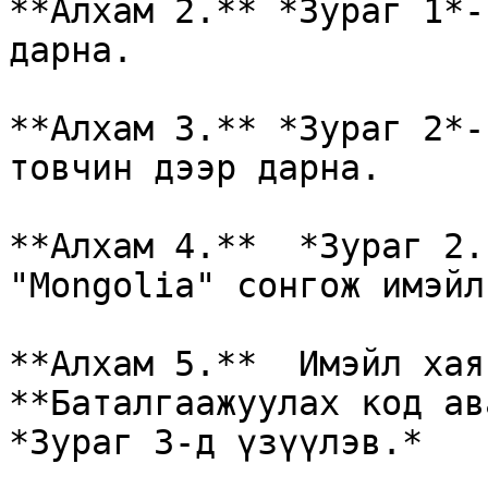
**Алхам 2.** *Зураг 1*-
дарна.

**Алхам 3.** *Зураг 2*-
товчин дээр дарна.

**Алхам 4.**  *Зураг 2.
"Mongolia" сонгож имэйл
**Алхам 5.**  Имэйл хая
**Баталгаажуулах код ав
*Зураг 3-д үзүүлэв.*
