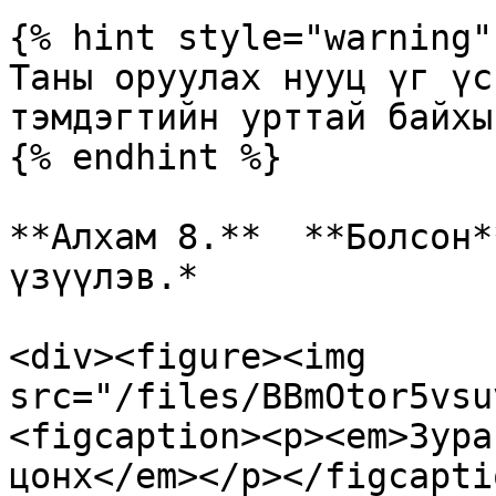
{% hint style="warning" 
Таны оруулах нууц үг үс
тэмдэгтийн урттай байхы
{% endhint %}

**Алхам 8.**  **Болсон*
үзүүлэв.*

<div><figure><img 
src="/files/BBmOtor5vsu
<figcaption><p><em>Зура
цонх</em></p></figcapti