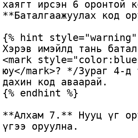
хаягт ирсэн 6 оронтой к
**Баталгаажуулах код ор
{% hint style="warning" 
Хэрэв имэйлд тань батал
<mark style="color:blue
юу</mark>? */Зураг 4-д 
дахин код аваарай.

{% endhint %}

**Алхам 7.** Нууц үг ор
үгээ оруулна.
