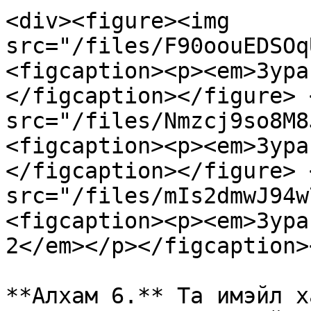
<div><figure><img 
src="/files/F90oouEDSOq
<figcaption><p><em>Зура
</figcaption></figure> 
src="/files/Nmzcj9so8M8
<figcaption><p><em>Зура
</figcaption></figure> 
src="/files/mIs2dmwJ94w
<figcaption><p><em>Зура
2</em></p></figcaption>
**Алхам 6.** Та имэйл х