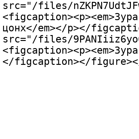
src="/files/nZKPN7UdtJF
<figcaption><p><em>Зура
цонх</em></p></figcapti
src="/files/9PANIiiz6yo
<figcaption><p><em>Зура