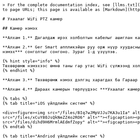
> For the complete documentation index, see [llms.txt](https://help.gersmart.mn/llms.txt). Markdown versions of documentation pages are available by appending `.md` to page URLs; this page is available as [Markdown](https://help.gersmart.mn/smart-products/outdoor-camera.md).

# Ухаалаг WiFi PTZ камер

## Камер нэмэх

**Алхам 1.** Дагалдаж ирэх холболтын кабелыг ашиглан камераа тэжээлд холбож асаана. Зураг 1-т үзүүлэв.

**Алхам 2.** Ger Smart аппликэйшн руу орж нүүр хуудасны баруун дээд буланд байрлах ***нэмэх***  товчийг дарна. Зураг 1-т үзүүлэв. Гарч ирэх сонголтоос ***Төхөөрөмж нэмэх*** сонголтыг сонгоно. Зураг 1-д үзүүлэв.

{% hint style="info" %}
Төхөөрөмж нэмэхээс өмнө таны гар утас WiFi сүлжээнд холбогдсон байх шаардлагатай. Мөн *Bluetooth* холболтоо асаагаарай.
{% endhint %}

**Алхам 3.** Төхөөрөмж нэмэх дэлгэц харагдах ба Гараар нэмэх цэсээс ***Камер*** хэсгийг сонгоно. Зураг 2-д үзүүлэв.

**Алхам 4.** Дараах камерын төрлүүдээс ***Ухаалаг камер (Wi-Fi)*** гэсэн сонголтыг сонгоно. Зураг 3-д үзүүлэв.

{% tabs %}
{% tab title="iOS үйлдлийн систем" %}

<div><figure><img src="/files/BIq7wJMpVJJu7KA3u1Ia" alt=""><figcaption><p><em>Зураг 1. Төхөөрөмж нэмэх цэс</em></p></figcaption></figure> <figure><img src="/files/xCuY80JsQkNeZZ4o2RO6" alt=""><figcaption><p><em>Зураг 2. Төхөөрөмж нэмэх дэлгэц</em></p></figcaption></figure> <figure><img src="/files/dihd9H6MrmlAEdmfZopy" alt=""><figcaption><p><em>Зураг 3. Камерын төрлүүд</em></p></figcaption></figure></div>
{% endtab %}

{% tab title="Andriod үйлдлийн систем" %}

<div><figure><img src="/files/MDnh9b1oXwE8narXcRKg" alt=""><figcaption><p><em>Зураг 1. Төхөөрөмж нэмэх цэс</em></p></figcaption></figure> <figure><img src="/files/7dap5z46sLyqyzimSQPY" alt=""><figcaption><p><em>Зураг 2. Төхөөрөмж нэмэх дэлгэц</em></p></figcaption></figure> <figure><img src="/files/G4ZTSgMchu8viAk4CqAs" alt=""><figcaption><p><em>Зураг 3. Камерын төрлүүд</em></p></figcaption></figure></div>
{% endtab %}
{% endtabs %}

**Алхам 5.** Төхөөрөмж асаалттай эсэхийг шалгаж доорх хэсгийг зөвшөөрч ***Дараах*** товчийг дарна. Зураг 4-д үзүүлэв.

**Алхам 6**. WiFi холболт хийх дэлгэц гарч ирнэ. Зураг 5-д үзүүлэв. Хэрэв таны Wi-Fi 2.4GHz бол ***Нууц үг*** хэсэгт нууц үгээ оруулж ***Дараах*** товчийг дарна.

{% hint style="info" %}
Хэрэв таны WiFi 5GHz бол 2.4GHz болгож тохируулна уу. Ингэхдээ одоо холбогдсон байгаа WiFi сүлжээг салгаж 2.4GHz Wi-Fi сүлжээг сонгож нууц үгээ оруулна.&#x20;
{% endhint %}

**Алхам 7.** WiFi холболт амжилттай болсны дараа баталгаажуулах QR код гарч ирнэ. Үүнийг камерын урд 15-аас 20 см-ын зайд барьж уншуулна. Камер баталгаажуулж дуусахад дугарах бөгөөд энэ үед ***I Heard a Prompts*** товчийг дарж үргэлжлүүлнэ. Зураг 6-д үзүүлэв.

![](/files/p01E424SWPNwArk7H2ML)Reset хийх товчин дээр дарж reset хийнэ.

{% tabs %}
{% tab title="iOS үйлдлийн систем" %}

<div><figure><img src="/files/BS74fqzbVieLoiYvcPEp" alt=""><figcaption><p><em>Зураг 4. Төхөөрөмжийн холболт шалгах хэсэг</em></p></figcaption></figure> <figure><img src="/files/EwPxvHvpG1L76YXeqfU8" alt=""><figcaption><p><em>Зураг 5. WiFi тохиргоо хийх хэсэг</em></p></figcaption></figure> <figure><img src="/files/xfyMkDxjvqCtClAQbJU1" alt=""><figcaption><p><em>Зураг 6. Камерын баталгаажуулалт хийх хэсэг</em></p></figcaption></figure></div>
{% endtab %}

{% tab title="Andriod үйлдлийн систем" %}

<div><figur