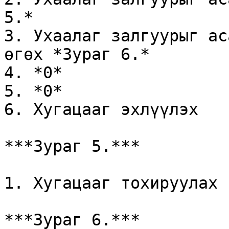
5.*

3. Ухаалаг залгуурыг ас
өгөх *Зураг 6.*

4. *0*

5. *0*

6. Хугацааг эхлүүлэх

***Зураг 5.***

1. Хугацааг тохируулах 
***Зураг 6.***
