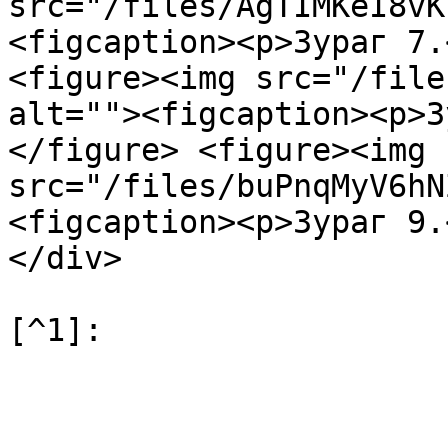
src="/files/AgTIMKeI8vK
<figcaption><p>Зураг 7.
<figure><img src="/file
alt=""><figcaption><p>З
</figure> <figure><img 
src="/files/buPnqMyV6hN
<figcaption><p>Зураг 9.
</div>
