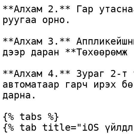
**Алхам 2.** Гар утасна
руугаа орно.

**Алхам 3.** Аппликейшн
дээр даран **Төхөөрөмж 
**Алхам 4.** Зураг 2-т 
автоматаар гарч ирэх бө
дарна.

{% tabs %}

{% tab title="iOS үйлдл