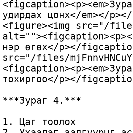
<figcaption><p><em>Зура
удирдах цонх</em></p></
<figure><img src="/file
alt=""><figcaption><p><
нэр өгөх</p></figcaptio
src="/files/mjFnnvHNCuY
<figcaption><p><em>Зура
тохиргоо</p></figcaptio
***Зураг 4.***

1. Цаг тоолох

2. Ухаалаг залгуурыг ас