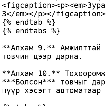
<figcaption><p><em>Зура
3</em></p></figcaption>
{% endtab %}

{% endtabs %}

**Алхам 9.** Амжилттай 
товчин дээр дарна.

**Алхам 10.** Төхөөрөмжи
***Болсон*** товчыг дар
нүүр хэсэгт автоматаар 