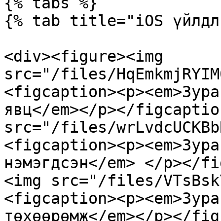
{% tabs %}

{% tab title="iOS үйлдл
<div><figure><img 
src="/files/HqEmkmjRYIM
<figcaption><p><em>Зура
явц</em></p></figcaptio
src="/files/wrLvdcUCKBb
<figcaption><p><em>Зура
нэмэгдсэн</em> </p></fi
<img src="/files/VTsBsk
<figcaption><p><em>Зура
төхөөрөмж</em></p></fig