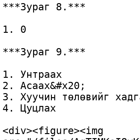
***Зураг 8.***

1. 0

***Зураг 9.***

1. Унтраах

2. Асаах&#x20;

3. Хуучин төлөвийг хадга
4. Цуцлах

<div><figure><img 