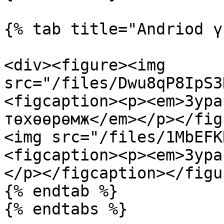
{% tab title="Andriod ү
<div><figure><img 
src="/files/Dwu8qP8IpS3
<figcaption><p><em>Зура
төхөөрөмж</em></p></fig
<img src="/files/1MbEFK
<figcaption><p><em>Зура
</p></figcaption></figu
{% endtab %}

{% endtabs %}
