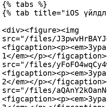
{% tabs %}

{% tab title="iOS үйлдл
<div><figure><img 
src="/files/J3pwvHrBAYJ
<figcaption><p><em>Зура
1</em></p></figcaption>
src="/files/yFoFO4wqCy4
<figcaption><p><em>Зура
2</em></p></figcaption>
src="/files/aQAnY2kOanN
<figcaption><p><em>Зура