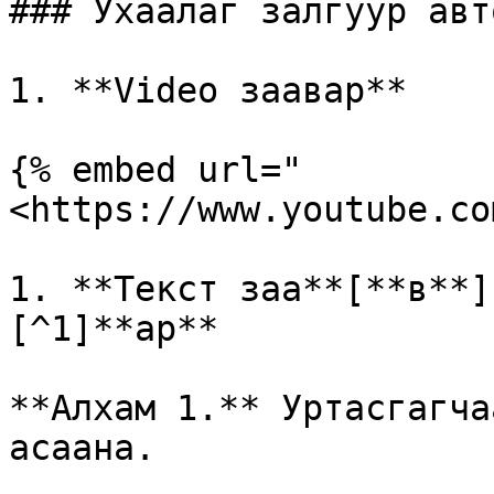
### Ухаалаг залгуур авт
1. **Video заавар**

{% embed url="
<https://www.youtube.co
1. **Текст заа**[**в**]
[^1]**ар**

**Алхам 1.** Уртасгагчаа
асаана.
