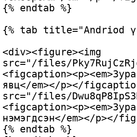
{% endtab %}

{% tab title="Andriod ү
<div><figure><img 
src="/files/Pky7RujCzRj
<figcaption><p><em>Зура
явц</em></p></figcaptio
src="/files/Dwu8qP8IpS3
<figcaption><p><em>Зура
нэмэгдсэн</em></p></fig
{% endtab %}
