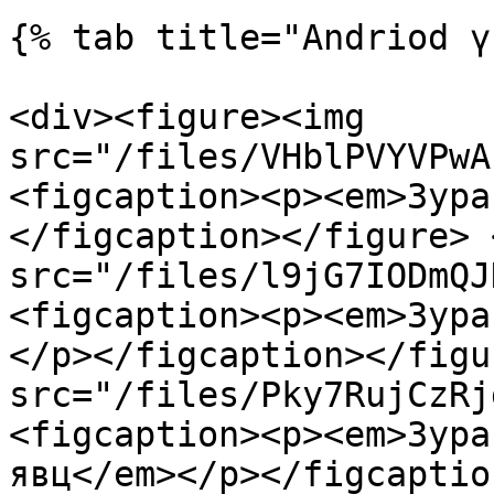
{% tab title="Andriod ү
<div><figure><img 
src="/files/VHblPVYVPwA
<figcaption><p><em>Зура
</figcaption></figure> 
src="/files/l9jG7IODmQJ
<figcaption><p><em>Зура
</p></figcaption></figu
src="/files/Pky7RujCzRj
<figcaption><p><em>Зура
явц</em></p></figcaptio