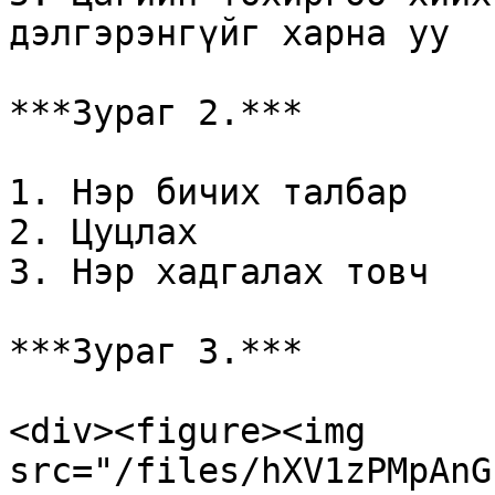
дэлгэрэнгүйг харна уу

***Зураг 2.***

1. Нэр бичих талбар

2. Цуцлах

3. Нэр хадгалах товч

***Зураг 3.***

<div><figure><img 
src="/files/hXV1zPMpAnG