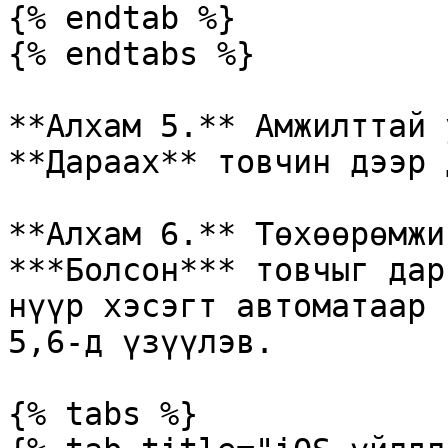
{% endtab %}

{% endtabs %}

**Алхам 5.** Амжилттай 
**Дараах** товчин дээр 
**Алхам 6.** Төхөөрөмжий
***Болсон*** товчыг дар
нүүр хэсэгт автоматаар 
5,6-д үзүүлэв.

{% tabs %}
