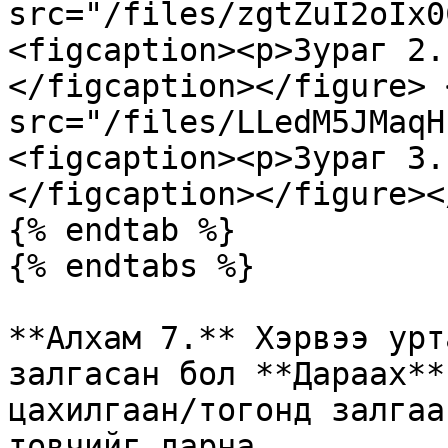
src="/files/zgtZuI2oIx0
<figcaption><p>Зураг 2.
</figcaption></figure> 
src="/files/LLedM5JMaqH
<figcaption><p>Зураг 3.
</figcaption></figure><
{% endtab %}

{% endtabs %}

**Алхам 7.** Хэрвээ урт
залгасан бол **Дараах**
цахилгаан/тогонд залгаа
товчийг дарна.
