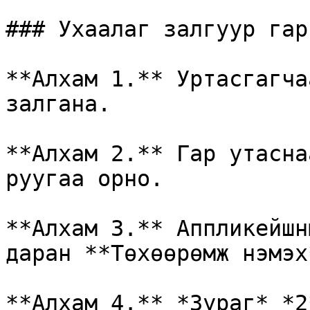
### Ухаалаг залгуур гар
**Алхам 1.** Уртасгагча
залгана.

**Алхам 2.** Гар утасна
руугаа орно.

**Алхам 3.** Аппликейшн
даран **Төхөөрөмж нэмэх
**Алхам 4.** *Зураг* *2