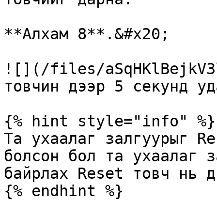
**Алхам 8**.&#x20;

![](/files/aSqHKlBejkV3
товчин дээр 5 секунд уд
{% hint style="info" %}

Та ухаалаг залгуурыг Re
болсон бол та ухаалаг з
байрлах Reset товч нь д
{% endhint %}
