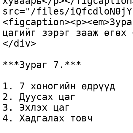
хуваарь</p></figcaption
src="/files/iQfcdloN0jY
<figcaption><p><em>Зура
цагийг зэрэг зааж өгөх 
</div>

***Зураг 7.***

1. 7 хоногийн өдрүүд

2. Дуусах цаг

3. Эхлэх цаг

4. Хадгалах товч
