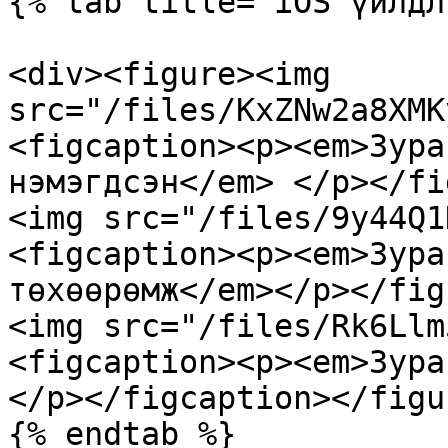
{% tab title="iOS үйлдл
<div><figure><img 
src="/files/KxZNw2a8XMK
<figcaption><p><em>Зура
нэмэгдсэн</em> </p></fi
<img src="/files/9y44Q1
<figcaption><p><em>Зура
төхөөрөмж</em></p></fig
<img src="/files/Rk6Llm
<figcaption><p><em>Зура
</p></figcaption></figu
{% endtab %}
