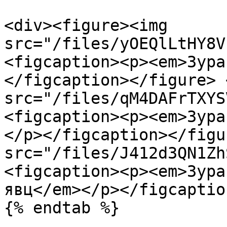
<div><figure><img 
src="/files/yOEQlLtHY8V
<figcaption><p><em>Зура
</figcaption></figure> 
src="/files/qM4DAFrTXYS
<figcaption><p><em>Зура
</p></figcaption></figu
src="/files/J412d3QN1Zh
<figcaption><p><em>Зура
явц</em></p></figcaptio
{% endtab %}
