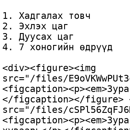
1. Хадгалах товч

2. Эхлэх цаг

3. Дуусах цаг

4. 7 хоногийн өдрүүд

<div><figure><img 
src="/files/E9oVKWwPUt3
<figcaption><p><em>Зура
</figcaption></figure> 
src="/files/cSPl56ZqFJ6
<figcaption><p><em>Зура