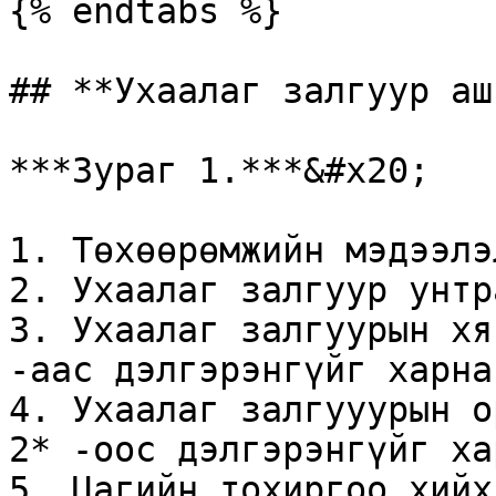
{% endtabs %}

## **Ухаалаг залгуур аш
***Зураг 1.***&#x20;

1. Төхөөрөмжийн мэдээлэ
2. Ухаалаг залгуур унтр
3. Ухаалаг залгуурын хя
-аас дэлгэрэнгүйг харна 
4. Ухаалаг залгууурын о
2* -оос дэлгэрэнгүйг ха
5. Цагийн тохиргоо хийх