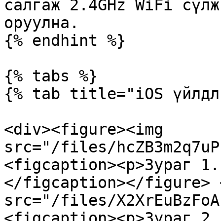
салгаж 2.4GHz WiFi сүлж
оруулна.

{% endhint %}

{% tabs %}

{% tab title="iOS үйлдл
<div><figure><img 
src="/files/hcZB3m2q7uP
<figcaption><p>Зураг 1.
</figcaption></figure> 
src="/files/X2XrEuBzFoA
<figcaption><p>Зураг 2.