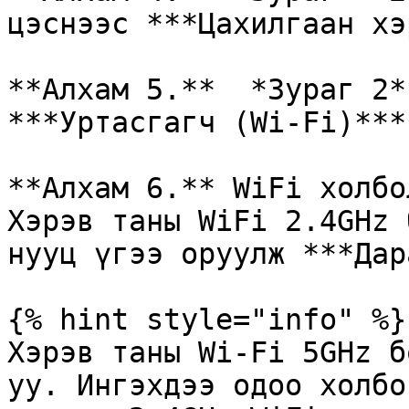
цэснээс ***Цахилгаан хэ
**Алхам 5.**  *Зураг 2*
***Уртасгагч (Wi-Fi)***
**Алхам 6.** WiFi холбо
Хэрэв таны WiFi 2.4GHz 
нууц үгээ оруулж ***Дар
{% hint style="info" %}

Хэрэв таны Wi-Fi 5GHz б
уу. Ингэхдээ одоо холбо