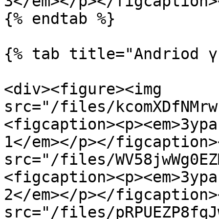
3</em></p></figcaption>
{% endtab %}

{% tab title="Andriod ү
<div><figure><img 
src="/files/kcomXDfNMrw
<figcaption><p><em>Зура
1</em></p></figcaption>
src="/files/WV58jwWg0EZ
<figcaption><p><em>Зура
2</em></p></figcaption>
src="/files/pRPUEZP8fqJ