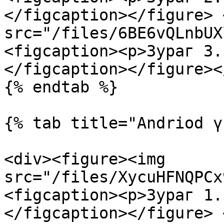
</figcaption></figure> 
src="/files/6BE6vQLnbUX
<figcaption><p>Зураг 3.
</figcaption></figure><
{% endtab %}

{% tab title="Andriod ү
<div><figure><img 
src="/files/XycuHFNQPCx
<figcaption><p>Зураг 1.
</figcaption></figure> 